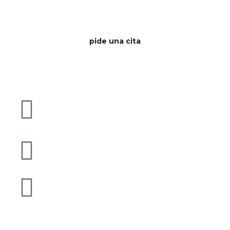
negocio
pide una cita
Carrer Campins, 54
Sant Celoni 08470 - BCN
argest@argest.cat
93 867 58 39 - 687 85 14 03
Asesoría laboral
Asesoría mercantil