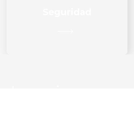
acciones dinámicas, sino también
Seguridad
garantizando en todo momento la
seguridad y la integridad de toda la
documentación que manejamos de
tu negocio.
La mejor
opción para
cuidar tu