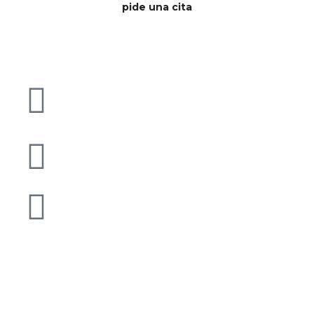
pide una cita
Carrer Campins, 54
Sant Celoni 08470 - BCN
argest@argest.cat
93 867 58 39 - 687 85 14 03
Asesoría laboral
Asesoría mercantil
Asesoría fiscal
Asesoría contable