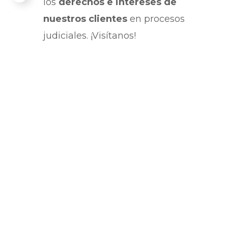
los
derechos e intereses de
nuestros clientes
en procesos
judiciales. ¡Visítanos!
La mejor
opción para
cuidar tu
negocio