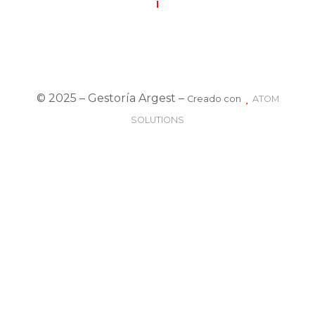
Asesoría jurídica
Trámite de vehículos
Política de privacidad
Política de cookies
Aviso legal
© 2025 – Gestoría Argest –
Creado con
ATOM
SOLUTIONS